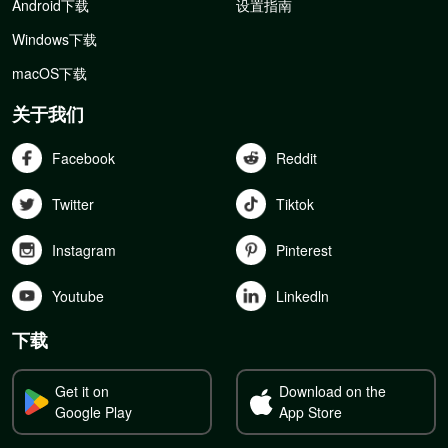
Android下载
设置指南
Windows下载
macOS下载
关于我们
Facebook
Reddit
Twitter
Tiktok
Instagram
Pinterest
Youtube
Linkedln
下载
Get it on
Download on the
Google Play
App Store